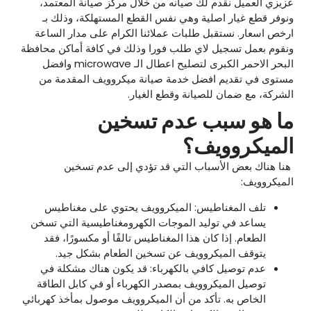
عزيزي العميل نقدم لك صيانه من خلال مركز صيانة المعتمد،
ونوفر قطع غيار اصلية وهي نفس القطع المستهلكة، وذلك بـ
ارخص اسعار. نستقبل طلبات عملائنا الكرام على مدار الساعة
ونقوم بعمل تسجيل لاي طلب فورا وذلك في كافة أماكن محافظة
البحر الاحمر الكبرى لتصليح اعطال الـ microwave وافضل
مستوى في تقديم افضل خدمة صيانة ميكروويف المقدمة من
الشركة، مع ضمان للصيانة وقطع الغيار.
ما هو سبب عدم تسخين
الميكروويف؟
هنا هناك بعض الأسباب التي قد تؤدي إلى عدم تسخين
الميكروويف:
تلف المغناطيس: الميكروويف يحتوي على مغناطيس
يساعد في توليد الموجات الكهرومغناطيسية التي تسخن
الطعام. إذا كان هذا المغناطيس تالفًا أو مكسورًا، فقد
يتوقف الميكروويف عن تسخين الطعام بشكل جيد.
عدم توصيل كافي بالكهرباء: قد يكون هناك مشكلة في
توصيل الميكروويف بمصدر الكهرباء أو في كابل الطاقة
الخاص به. تأكد من أن الميكروويف موصول بمأخذ كهربائي