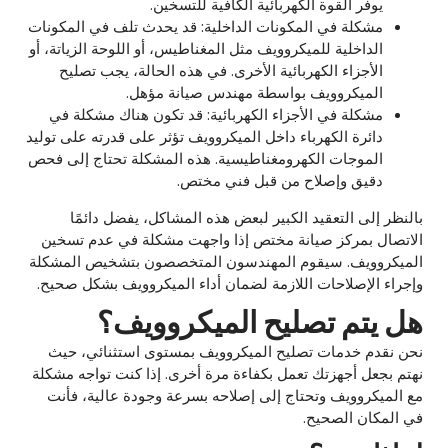
يوفر القوة الكهربائية الكافية للتسخين.
مشكلة في المكونات الداخلية: قد يحدث تلف في المكونات
الداخلية للميكروويف مثل المغناطيس، أو اللوحة الزياتة، أو
الأجزاء الكهربائية الأخرى. في هذه الحالة، يجب تصليح
الميكروويف بواسطة مهندس صيانة مؤهل.
مشكلة في الأجزاء الكهربائية: قد تكون هناك مشكلة في
دائرة الكهرباء داخل الميكروويف تؤثر على قدرته على توليد
الموجات الكهرومغناطيسية. هذه المشكلة تحتاج إلى فحص
دقيق وإصلاح من قبل فني مختص.
بالنظر إلى التعقيد الكبير لبعض هذه المشاكل، يفضل دائمًا
الاتصال بمركز صيانة مختص إذا واجهت مشكلة في عدم تسخين
الميكروويف. سيقوم المهندسون المتخصصون بتشخيص المشكلة
وإجراء الإصلاحات اللازمة لضمان أداء الميكروويف بشكل صحيح.
هل يتم تصليح الميكروويف؟
نحن نقدم خدمات تصليح الميكروويف بمستوى استثنائي، حيث
نهتم بجعل أجهزتك تعمل بكفاءة مرة أخرى. إذا كنت تواجه مشكلة
مع الميكروويف وتحتاج إلى إصلاحه بسرعة وجودة عالية، فأنت
في المكان الصحيح.