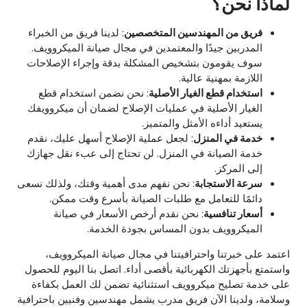
لماذا نحن؟
فريق من المهندسين المتخصصين
: لدينا فريق من الخبراء
المدربين جيدًا والمعتمدين في مجال صيانة الميكروويف.
سوف يقومون بتشخيص المشكلة بدقة وإجراء الإصلاحات
اللازمة بمهنية عالية.
استخدام قطع الغيار الأصلية
: نحن نضمن استخدام قطع
الغيار الأصلية في عمليات الإصلاح لضمان أن ميكروويفك
يستعيد أداءه الأمثل والمتميز.
خدمة في المنزل
: لجعل عملية الإصلاح أسهل عليك، نقدم
خدمة الصيانة في المنزل. لن تحتاج إلى عبء نقل جهازك
إلى المركز.
سرعة الاستجابة
: نحن نفهم مدى أهمية وقتك، ولذلك نسعى
دائمًا للتعامل مع طلبات الصيانة بأسرع وقت ممكن.
أسعار تنافسية
: نحن نقدم أرخص الأسعار في صيانة
الميكروويف بدون المساس بجودة الخدمة.
اعتمد على خبرتنا واحترافيتنا في مجال صيانة الميكروويف،
واستمتع بأجهزتك الكهربائية بأقصى أداء. اتصل بنا اليوم للحصول
على خدمة تصليح ميكروويف استثنائية تضمن لك العمل بكفاءة
وسلامة، ولدينا الآن فريق مدرب يشمل مهندسين وفنيين باحترافية