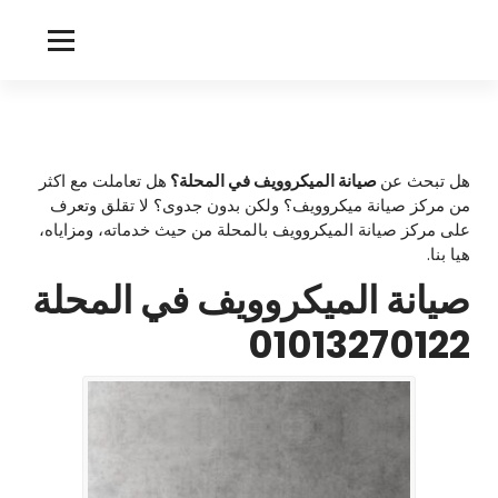
لتجاوز
لى
m
لمحتوى
i
c
r
هل تبحث عن
صيانة الميكروويف في المحلة؟
هل تعاملت مع اكثر
من مركز صيانة ميكروويف؟ ولكن بدون جدوى؟ لا تقلق وتعرف
o
على مركز صيانة الميكروويف بالمحلة من حيث خدماته، ومزاياه،
w
هيا بنا.
صيانة الميكروويف في المحلة
a
v
01013270122
e