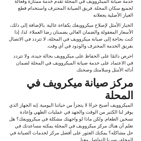
خدمة صيانة الميكروويف في المحلة تقدم خدمة ممتازة وفعالة
لجميع سكان المحلة. فريق الصيانة المحترف واستخدام قطع
الغيار الأصلية يجعلانه
الخيار الأمثل لإصلاح ميكروويفك بكفاءة عالية. بالإضافة إلى ذلك،
الأسعار المعقولة والضمان العالي يضمنان رضا العملاء. لذا، إذا
كنت بحاجة إلى صيانة ميكروويف في المحلة، لا تتردد في الاتصال
بفريق الخدمة المحترف والودود في أي وقت.
احرص دائمًا على الحفاظ على ميكروويف بحالة جيدة، ولا تتردد
في الاعتماد على خدمة صيانة الميكروويف في المحلة لضمان
أدائه الأمثل وسلامتك وصحتك.
مركز صيانة ميكرويف في
المحلة
الميكروويف أصبح جزءًا لا يتجزأ من حياتنا اليومية. إنه الجهاز الذي
يوفر لنا الكثير من الوقت والجهد في عمليات الطهي وإعادة
تسخين الطعام. ولكن ماذا لو واجهتك مشكلة في ميكروويفك؟ هل
تعلم أن هناك مركز ميكروويف في المحلة يمكنه مساعدتك في
حل مشاكله؟ يمكنك العثور على أفضل مركز لخدمات الصيانة في
المحلة، يسرنا التواصل معنا.