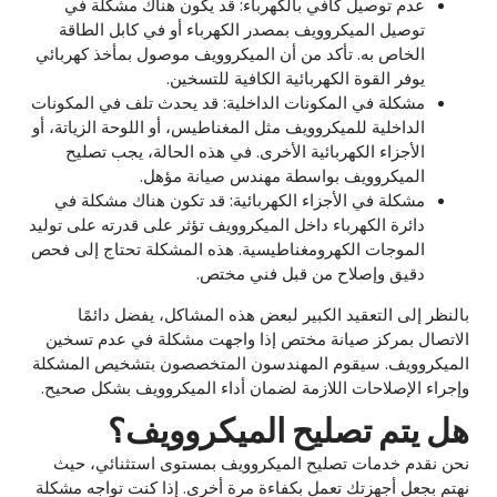
عدم توصيل كافي بالكهرباء: قد يكون هناك مشكلة في
توصيل الميكروويف بمصدر الكهرباء أو في كابل الطاقة
الخاص به. تأكد من أن الميكروويف موصول بمأخذ كهربائي
يوفر القوة الكهربائية الكافية للتسخين.
مشكلة في المكونات الداخلية: قد يحدث تلف في المكونات
الداخلية للميكروويف مثل المغناطيس، أو اللوحة الزياتة، أو
الأجزاء الكهربائية الأخرى. في هذه الحالة، يجب تصليح
الميكروويف بواسطة مهندس صيانة مؤهل.
مشكلة في الأجزاء الكهربائية: قد تكون هناك مشكلة في
دائرة الكهرباء داخل الميكروويف تؤثر على قدرته على توليد
الموجات الكهرومغناطيسية. هذه المشكلة تحتاج إلى فحص
دقيق وإصلاح من قبل فني مختص.
بالنظر إلى التعقيد الكبير لبعض هذه المشاكل، يفضل دائمًا
الاتصال بمركز صيانة مختص إذا واجهت مشكلة في عدم تسخين
الميكروويف. سيقوم المهندسون المتخصصون بتشخيص المشكلة
وإجراء الإصلاحات اللازمة لضمان أداء الميكروويف بشكل صحيح.
هل يتم تصليح الميكروويف؟
نحن نقدم خدمات تصليح الميكروويف بمستوى استثنائي، حيث
نهتم بجعل أجهزتك تعمل بكفاءة مرة أخرى. إذا كنت تواجه مشكلة