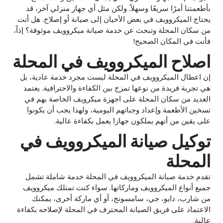
بأطعمتنا أمرًا سريعًا وسهلاً. ولكن مثل أي جهاز منزلي آخر، قد
يحتاج الميكروويف في بعض الأحيان إلى صيانة أو إصلاح. هل أنت
من سكان المحلة وتبحث عن خدمة صيانة ميكروويف موثوقة؟ إذاً،
فأنت في المكان الصحيح!
اصلاح الميكروويف في المحلة
إن اعطال الميكروويف في المحلة ليست مجرد خدمة عادية، بل
هي تجربة فريدة من نوعها تمزج بين الكفاءة والاحترافية. يعتمد
العديد من سكان المحلة على اجهزة ميكرويف الخاصة بهم في
تسخين الأطعمة وإعداد وجباتهم اليومية، ولهذا يجب أن يكونوا
على يقين من أنهم يملكون جهازا يعمل بكفاءة عالية.
توكيل صيانة الميكروويف في
المحلة
تقدم خدمة صيانة الميكروويف في المحلة خدمة شاملة تشمل
جميع أنواع الميكروويف وماركاتها. سواء كنت تمتلك ميكروويف
من شارب، دايو، جي، سامسونج، أو أي ماركة أخرى، يمكنك
الاعتماد على فريق الصيانة المحترف في المحلة لإصلاحه بكفاءة
عالية.