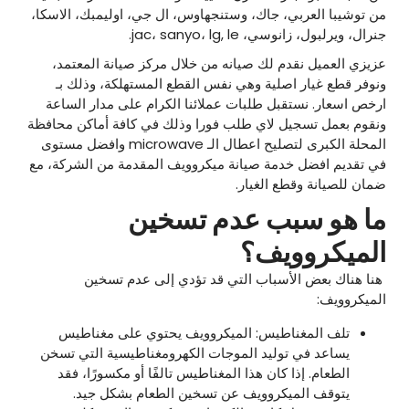
من توشيبا العربي، جاك، وستنجهاوس، ال جي، اوليمبك، الاسكا،
جنرال، ويرلبول، زانوسي، jac، sanyo، lg, le.
عزيزي العميل نقدم لك صيانه من خلال مركز صيانة المعتمد،
ونوفر قطع غيار اصلية وهي نفس القطع المستهلكة، وذلك بـ
ارخص اسعار. نستقبل طلبات عملائنا الكرام على مدار الساعة
ونقوم بعمل تسجيل لاي طلب فورا وذلك في كافة أماكن محافظة
المحلة الكبرى لتصليح اعطال الـ microwave وافضل مستوى
في تقديم افضل خدمة صيانة ميكروويف المقدمة من الشركة، مع
ضمان للصيانة وقطع الغيار.
ما هو سبب عدم تسخين
الميكروويف؟
هنا هناك بعض الأسباب التي قد تؤدي إلى عدم تسخين
الميكروويف:
تلف المغناطيس: الميكروويف يحتوي على مغناطيس
يساعد في توليد الموجات الكهرومغناطيسية التي تسخن
الطعام. إذا كان هذا المغناطيس تالفًا أو مكسورًا، فقد
يتوقف الميكروويف عن تسخين الطعام بشكل جيد.