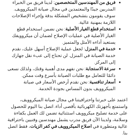
فريق من المهندسين المتخصصين
: لدينا فريق من الخبراء
المدربين جيدًا والمعتمدين في مجال صيانة الميكروويف.
سوف يقومون بتشخيص المشكلة بدقة وإجراء الإصلاحات
اللازمة بمهنية عالية.
استخدام قطع الغيار الأصلية
: نحن نضمن استخدام قطع
الغيار الأصلية في عمليات الإصلاح لضمان أن ميكروويفك
يستعيد أداءه الأمثل والمتميز.
خدمة في المنزل
: لجعل عملية الإصلاح أسهل عليك، نقدم
خدمة الصيانة في المنزل. لن تحتاج إلى عبء نقل جهازك
إلى المركز.
سرعة الاستجابة
: نحن نفهم مدى أهمية وقتك، ولذلك نسعى
دائمًا للتعامل مع طلبات الصيانة بأسرع وقت ممكن.
أسعار تنافسية
: نحن نقدم أرخص الأسعار في صيانة
الميكروويف بدون المساس بجودة الخدمة.
اعتمد على خبرتنا واحترافيتنا في مجال صيانة الميكروويف،
واستمتع بأجهزتك الكهربائية بأقصى أداء. اتصل بنا اليوم للحصول
على خدمة تصليح ميكروويف استثنائية تضمن لك العمل بكفاءة
وسلامة، ولدينا الآن فريق مدرب يشمل مهندسين وفنيين باحترافية
عالية ومتطورة في
اصلاح الميكروويف في كفر الزيات
، فقط اتصل
بنا.