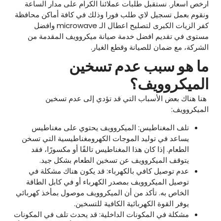
ارخص اسعار. نستقبل طلبات عملائنا الكرام على مدار الساعة
ونقوم بعمل تسجيل لاي طلب فورا وذلك في كافة أماكن محافظة
كفر الزيات الكبرى لتصليح اعطال الـ microwave وافضل
مستوى في تقديم افضل خدمة صيانة ميكروويف المقدمة من
الشركة، مع ضمان للصيانة وقطع الغيار.
ما هو سبب عدم تسخين
الميكروويف؟
هنا هناك بعض الأسباب التي قد تؤدي إلى عدم تسخين
الميكروويف:
تلف المغناطيس: الميكروويف يحتوي على مغناطيس
يساعد في توليد الموجات الكهرومغناطيسية التي تسخن
الطعام. إذا كان هذا المغناطيس تالفًا أو مكسورًا، فقد
يتوقف الميكروويف عن تسخين الطعام بشكل جيد.
عدم توصيل كافي بالكهرباء: قد يكون هناك مشكلة في
توصيل الميكروويف بمصدر الكهرباء أو في كابل الطاقة
الخاص به. تأكد من أن الميكروويف موصول بمأخذ كهربائي
يوفر القوة الكهربائية الكافية للتسخين.
مشكلة في المكونات الداخلية: قد يحدث تلف في المكونات