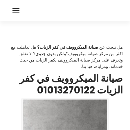
لتجاوز
لى
m
لمحتوى
i
c
r
هل تبحث عن
صيانة الميكروويف في كفر الزيات؟
هل تعاملت مع
اكثر من مركز صيانة ميكروويف؟ولكن بدون جدوى؟ لا تقلق
o
وتعرف على مركز صيانة الميكروويف بكفر الزيات من حيث
w
خدماته، ومزاياه، هيا بنا.
صيانة الميكروويف في كفر
a
v
الزيات
01013270122
e