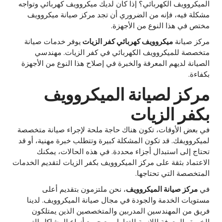
الميكروويف الكهربائي؟ إذا كان لديك ميكروويف كهربائي وتواجه
مشكلة فيه، فإنه من الضروري أن تجد مركز صيانة ميكروويف
مختص في هذا النوع من الأجهزة.
مركز صيانة
ميكروويف كهربائي كفر الزيات
يوفر خدمات صيانة
متخصصة للميكروويف الكهربائي في كفر الزيات. مهندسي
الصيانة لديهم المعرفة والخبرة في إصلاح هذا النوع من الأجهزة
بكفاءة.
مركز لصيانة الميكروويف
بكفر الزيات
في بعض الأوقات، تكون هناك حاجة ملحة لإجراء صيانة متخصصة
لميكروويفك. قد تكون المشكلة كبيرة وتتطلب خبرة مهنية، أو قد
تحتاج إلى استبدال أجزاء محددة. في هذه الحالات، يمكنك
الاعتماد بثقة على مركز الميكروويف بكفر الزيات لتقديم الخدمات
المتخصصة التي تحتاجها.
في
مركز صيانة الميكروويف
، نحن ملتزمون بتقديم أعلى
مستويات الخدمة والجودة في مجال صيانة الميكروويف. لدينا
فريق من المهندسين المدربين والمتخصصين الذين يمتلكون
الخبرة والمعرفة اللازمة للتعامل مع جميع أنواع المشاكل التي