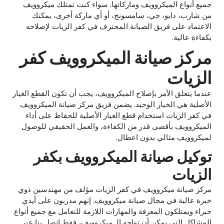
جميع أنواع الميكروويف وماركاتها. سواء كنت تمتلك ميكروويف
من شارب، دايو، جي، سامسونج، أو أي ماركة أخرى، يمكنك
الاعتماد على فريق الصيانة المحترف في كفر الزيات لإصلاحه
بكفاءة عالية.
مركز صيانة الميكروويف كفر
الزيات
عندما يتعلق الأمر بإصلاح الميكروويف، يجب أن تكون القطع الغيار
الأصلية هي الخيار الوحيد. يضمن فريق مركز صيانة الميكروويف
في كفر الزيات استخدام قطع الغيار الأصلية للحفاظ على أداء
الميكروويف بأقصى قدر من الكفاءة، والعمل الحقيقي للوصول
لميكروويف مثالي بدون اعطال.
توكيل صيانة الميكروويف بكفر
الزيات
مركز صيانة ميكروويف في كفر الزيات مؤلف من مهندسين ذوي
خبرة عالية في مجال صيانة ميكروويف. إنهم مدربون على أيدي
خبراء ويمتلكون المعرفة والمهارات اللازمة للتعامل مع جميع أنواع
المشاكل التي يمكن أن تواجه الـ ميكروويف، فقط اتصل بنا عبر