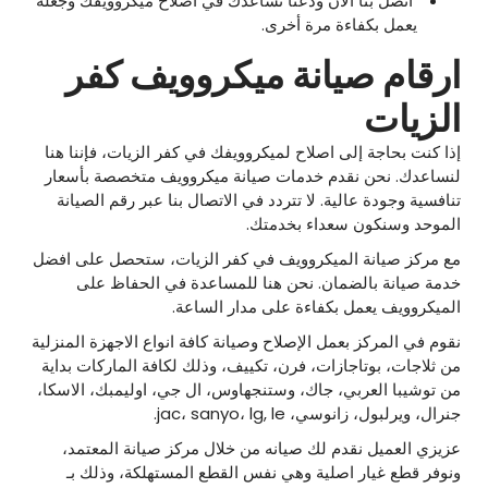
اتصل بنا الآن ودعنا نساعدك في اصلاح ميكروويفك وجعله
يعمل بكفاءة مرة أخرى.
ارقام صيانة ميكروويف كفر
الزيات
إذا كنت بحاجة إلى اصلاح لميكروويفك في كفر الزيات، فإننا هنا
لنساعدك. نحن نقدم خدمات صيانة ميكروويف متخصصة بأسعار
تنافسية وجودة عالية. لا تتردد في الاتصال بنا عبر رقم الصيانة
الموحد وسنكون سعداء بخدمتك.
مع مركز صيانة الميكروويف في كفر الزيات، ستحصل على افضل
خدمة صيانة بالضمان. نحن هنا للمساعدة في الحفاظ على
الميكروويف يعمل بكفاءة على مدار الساعة.
نقوم في المركز بعمل الإصلاح وصيانة كافة انواع الاجهزة المنزلية
من ثلاجات، بوتاجازات، فرن، تكييف، وذلك لكافة الماركات بداية
من توشيبا العربي، جاك، وستنجهاوس، ال جي، اوليمبك، الاسكا،
جنرال، ويرلبول، زانوسي، jac، sanyo، lg, le.
عزيزي العميل نقدم لك صيانه من خلال مركز صيانة المعتمد،
ونوفر قطع غيار اصلية وهي نفس القطع المستهلكة، وذلك بـ