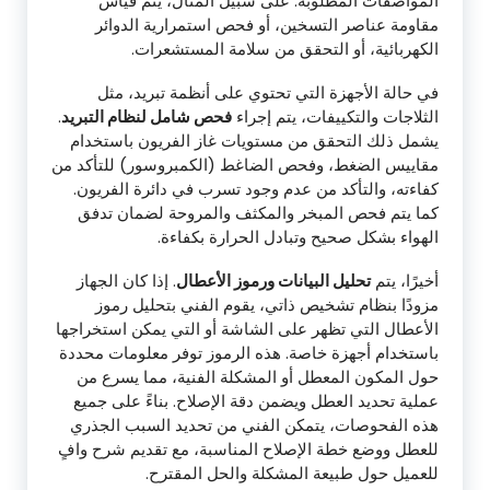
المواصفات المطلوبة. على سبيل المثال، يتم قياس
مقاومة عناصر التسخين، أو فحص استمرارية الدوائر
الكهربائية، أو التحقق من سلامة المستشعرات.
في حالة الأجهزة التي تحتوي على أنظمة تبريد، مثل
الثلاجات والتكييفات، يتم إجراء
فحص شامل لنظام التبريد
.
يشمل ذلك التحقق من مستويات غاز الفريون باستخدام
مقاييس الضغط، وفحص الضاغط (الكمبروسور) للتأكد من
كفاءته، والتأكد من عدم وجود تسرب في دائرة الفريون.
كما يتم فحص المبخر والمكثف والمروحة لضمان تدفق
الهواء بشكل صحيح وتبادل الحرارة بكفاءة.
أخيرًا، يتم
تحليل البيانات ورموز الأعطال
. إذا كان الجهاز
مزودًا بنظام تشخيص ذاتي، يقوم الفني بتحليل رموز
الأعطال التي تظهر على الشاشة أو التي يمكن استخراجها
باستخدام أجهزة خاصة. هذه الرموز توفر معلومات محددة
حول المكون المعطل أو المشكلة الفنية، مما يسرع من
عملية تحديد العطل ويضمن دقة الإصلاح. بناءً على جميع
هذه الفحوصات، يتمكن الفني من تحديد السبب الجذري
للعطل ووضع خطة الإصلاح المناسبة، مع تقديم شرح وافٍ
للعميل حول طبيعة المشكلة والحل المقترح.