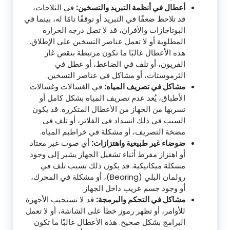
أعطال في أنظمة التبريد والتسخين:
في الثلاجات،
قد تلاحظ ضعفًا في التبريد أو توقفًا تامًا له، بينما في
البوتاجازات والأفران، قد لا تصل درجة الحرارة
المطلوبة أو لا تعمل عناصر التسخين على الإطلاق.
هذه الأعطال غالبًا ما تكون مرتبطة بنقص غاز
الفريون، أو تلف في الضاغط، أو عطل في
الثرموستات، أو مشاكل في عناصر التسخين.
مشاكل في تصريف المياه:
في الغسالات وغسالات
الأطباق، يُعد عدم تصريف المياه بشكل كامل أو
تسربها من الجهاز من الأعطال المتكررة. قد يكون
السبب في ذلك انسداد في الفلاتر، أو تلف في
مضخة التصريف، أو مشكلة في خراطيم المياه.
ضوضاء غير طبيعية واهتزازات:
أي صوت غير معتاد
أو اهتزاز مفرط أثناء تشغيل الجهاز يشير إلى وجود
مشكلة ميكانيكية. قد يكون ذلك بسبب تلف في
رولمان البلي (Bearing)، أو مشكلة في المحرك،
أو وجود جسم غريب داخل الجهاز.
مشاكل في التحكم والبرمجة:
قد لا تستجيب الأجهزة
للأوامر، أو تظهر رموز خطأ على الشاشة، أو لا تعمل
البرامج بشكل صحيح. هذه الأعطال غالبًا ما تكون