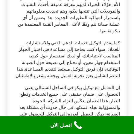
الأم. هؤلاء الخبراء لديهم معرفة عميقة بأحدث التقنيات
والموديلات التي تنتجها بيكو، ويتم تحديث معلوماتهم
باستمرار لمواكبة التطورات الجديدة. هذا يضمن أن أي
عملية صيانة تتم وفقًا لأعلى المعايير الفنية المعتمدة من
بيكو نفسها.
كما يقدم التوكيل خدمات الدعم الفني والاستشارات
للعملاء. سواء كنت بحاجة إلى مساعدة في اختيار الجهاز
المناسب لاحتياجاتك، أو لديك استفسار حول كيفية
استخدام جهاز معين، أو تحتاج إلى نصيحة حول الصيانة
الوقائية، فإن فريق التوكيل مستعد لتقديم المساعدة. هذا
الدعم الشامل يعزز تجربة العميل ويجعله يشعر بالاطمئنان.
إن التعامل مع توكيل بيكو في الساحل الشمالي يعني
الحصول على ضمان حقيقي على جميع الخدمات وقطع
الغيار. هذا الضمان يعكس التزام الشركة بالجودة
والمسؤولية تجاه عملائها. في حال حدوث أي مشكلة بعد
الصيانة، يمكن للعميل العودة إلى التوكيل للحصول على
الدعم اللازم دون تكاليف إضافية، مما يوفر راحة بال لا
اتصل الان
تقدر بثمن. باختصار، توكيل بيكو في الساحل الشمالي هو
شريكك الموثوق للحفاظ على أجهزتك بأفضل حال.