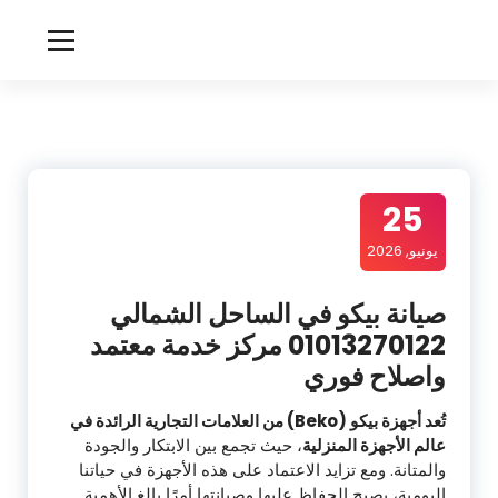
لتجاوز
لى
m
لمحتوى
i
c
r
25
o
w
يونيو, 2026
a
صيانة بيكو في الساحل الشمالي
v
01013270122 مركز خدمة معتمد
e
واصلاح فوري
تُعد أجهزة بيكو (Beko) من العلامات التجارية الرائدة في
عالم الأجهزة المنزلية
، حيث تجمع بين الابتكار والجودة
والمتانة. ومع تزايد الاعتماد على هذه الأجهزة في حياتنا
اليومية، يصبح الحفاظ عليها وصيانتها أمرًا بالغ الأهمية