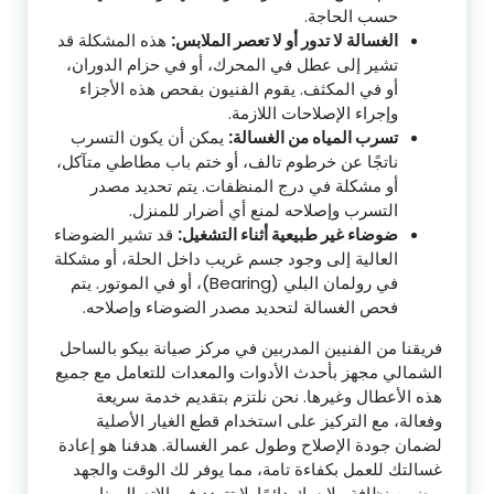
حسب الحاجة.
الغسالة لا تدور أو لا تعصر الملابس:
هذه المشكلة قد
تشير إلى عطل في المحرك، أو في حزام الدوران،
أو في المكثف. يقوم الفنيون بفحص هذه الأجزاء
وإجراء الإصلاحات اللازمة.
تسرب المياه من الغسالة:
يمكن أن يكون التسرب
ناتجًا عن خرطوم تالف، أو ختم باب مطاطي متآكل،
أو مشكلة في درج المنظفات. يتم تحديد مصدر
التسرب وإصلاحه لمنع أي أضرار للمنزل.
ضوضاء غير طبيعية أثناء التشغيل:
قد تشير الضوضاء
العالية إلى وجود جسم غريب داخل الحلة، أو مشكلة
في رولمان البلي (Bearing)، أو في الموتور. يتم
فحص الغسالة لتحديد مصدر الضوضاء وإصلاحه.
فريقنا من الفنيين المدربين في مركز صيانة بيكو بالساحل
الشمالي مجهز بأحدث الأدوات والمعدات للتعامل مع جميع
هذه الأعطال وغيرها. نحن نلتزم بتقديم خدمة سريعة
وفعالة، مع التركيز على استخدام قطع الغيار الأصلية
لضمان جودة الإصلاح وطول عمر الغسالة. هدفنا هو إعادة
غسالتك للعمل بكفاءة تامة، مما يوفر لك الوقت والجهد
ويضمن نظافة ملابسك دائمًا. لا تتردد في الاتصال بنا