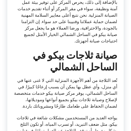
بالإضافة إلى ذلك، يحرص المركز على توفير بيئة عمل
آمنة ونظيفة، سواء في مقر المركز أو أثناء تقديم خدمات
الصيانة المنزلية. نحن نتبع أعلى معايير السلامة المهنية
لضمان حماية عملائنا وفنيينا على حد سواء. إن التزامنا
بالجودة، والاحترافية، ورضا العملاء هو ما يجعل مركز
صيانة بيكو في الساحل الشمالي الخيار الأمثل لجميع
احتياجات صيانة أجهزتك.
صيانة ثلاجات بيكو في
الساحل الشمالي
تُعد الثلاجة من أهم الأجهزة المنزلية التي لا غنى عنها في
أي منزل، وأي عطل بها يمكن أن يسبب إزعاجًا كبيرًا. في
الساحل الشمالي، يوفر مركز صيانة بيكو خدمات متخصصة
لإصلاح وصيانة ثلاجات بيكو بجميع أنواعها وموديلاتها،
لضمان الحفاظ على طعامك طازجًا ومشروباتك باردة.
يواجه العديد من المستخدمين مشكلات شائعة في ثلاجات
بيكو، مثل ضعف التبريد، أو تسرب المياه، أو تكون الثلج
بشكل مفرط، أو توقف الثلاجة عن العمل تمامًا. فريقنا من