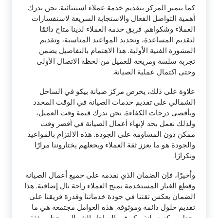
كما يتميز المركز بتقديم خدمة عملاء استثنائية. نحن ندرك
أهمية التواصل الفعال والاستجابة السريعة لاستفسارات
العملاء وشكواهم. فريق خدمة العملاء لدينا متاح دائمًا
لتقديم المساعدة، وتحديد المواعيد المناسبة، وتقديم
المشورة الفنية الأولية. هذا الاهتمام بالتفاصيل يضمن
تجربة سلسة ومريحة للعميل من لحظة الاتصال الأولى
وحتى اكتمال عملية الصيانة.
علاوة على ذلك، يحرص مركز صيانة بيكو في الساحل
الشمالي على تقديم خدمات الصيانة في الوقت المحدد
وبأقصى درجات الكفاءة. نحن ندرك قيمة وقت العميل،
ولذلك نعمل بجد لإنهاء أعمال الصيانة في أقصر وقت
ممكن دون المساومة على الجودة. هذه الالتزام بالمواعيد
والجودة هو ما يعزز ثقة العملاء ويجعلهم يختاروننا مرارًا
وتكرارًا.
وأخيرًا، فإن الضمان الذي نقدمه على جميع أعمال الصيانة
وقطع الغيار المستخدمة يمنح العملاء راحة بال إضافية. هذا
الضمان يعكس ثقتنا في جودة خدماتنا وقدرة فريقنا على
تقديم حلول دائمة وموثوقة. هذه العوامل مجتمعة هي ما
يجعل مركز صيانة بيكو في الساحل الشمالي يحظى بثقة