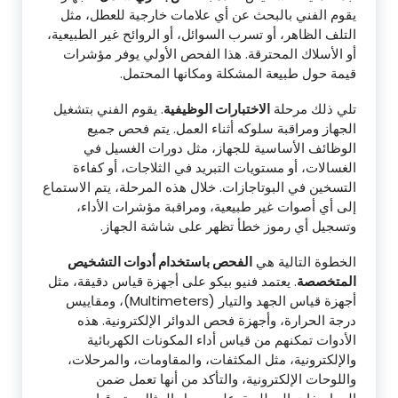
يقوم الفني بالبحث عن أي علامات خارجية للعطل، مثل
التلف الظاهر، أو تسرب السوائل، أو الروائح غير الطبيعية،
أو الأسلاك المحترقة. هذا الفحص الأولي يوفر مؤشرات
قيمة حول طبيعة المشكلة ومكانها المحتمل.
تلي ذلك مرحلة
الاختبارات الوظيفية
. يقوم الفني بتشغيل
الجهاز ومراقبة سلوكه أثناء العمل. يتم فحص جميع
الوظائف الأساسية للجهاز، مثل دورات الغسيل في
الغسالات، أو مستويات التبريد في الثلاجات، أو كفاءة
التسخين في البوتاجازات. خلال هذه المرحلة، يتم الاستماع
إلى أي أصوات غير طبيعية، ومراقبة مؤشرات الأداء،
وتسجيل أي رموز خطأ تظهر على شاشة الجهاز.
الخطوة التالية هي
الفحص باستخدام أدوات التشخيص
المتخصصة
. يعتمد فنيو بيكو على أجهزة قياس دقيقة، مثل
أجهزة قياس الجهد والتيار (Multimeters)، ومقاييس
درجة الحرارة، وأجهزة فحص الدوائر الإلكترونية. هذه
الأدوات تمكنهم من قياس أداء المكونات الكهربائية
والإلكترونية، مثل المكثفات، والمقاومات، والمرحلات،
واللوحات الإلكترونية، والتأكد من أنها تعمل ضمن