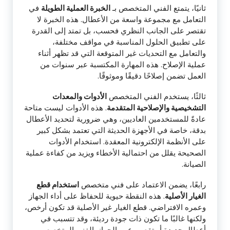
ثانيًا، يتمتع الفني المتخصص بـ
الخبرة العملية الطويلة
في
التعامل مع مجموعة واسعة من الأعطال. هذه الخبرة لا
تقتصر على الجانب النظري فحسب، بل تمتد إلى القدرة
على تطبيق الحلول المناسبة في مواقف مختلفة،
والتعامل مع التحديات غير المتوقعة التي قد تظهر أثناء
عملية الإصلاح. هذه المهارة المكتسبة عبر سنوات من
العمل تضمن إصلاحًا دقيقًا وموثوقًا.
ثالثًا، يستخدم الفني المتخصص
الأدوات والمعدات
التشخيصية والإصلاحية المتقدمة
. هذه الأدوات ليست متاحة
عادةً للمستخدمين العاديين، وهي ضرورية لتحديد الأعطال
بدقة، خاصة في الأجهزة الحديثة التي تعتمد بشكل كبير
على الأنظمة الإلكترونية المعقدة. استخدام الأدوات
الصحيحة يقلل من احتمالية الأخطاء ويزيد من كفاءة عملية
الصيانة.
رابعًا، يضمن الاعتماد على فني متخصص
استخدام قطع
الغيار الأصلية
. هذه النقطة حيوية للحفاظ على أداء الجهاز
وعمره الافتراضي. قطع الغيار غير الأصلية قد تكون أرخص،
ولكنها غالبًا ما تكون ذات جودة رديئة، وقد تتسبب في
أعطال جديدة أو تقصير عمر الجهاز. الفني المتخصص